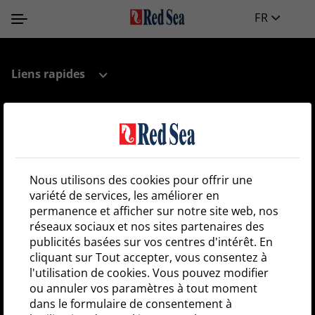
FR
Liens rapides
Centre d’Assistance et de Ressources
Nous utilisons des cookies pour offrir une
Enregistrez votre aquarium
variété de services, les améliorer en
permanence et afficher sur notre site web, nos
Carte des Revendeurs
réseaux sociaux et nos sites partenaires des
publicités basées sur vos centres d'intérêt. En
cliquant sur Tout accepter, vous consentez à
Enregistrez-vous et soyez le premier à recevoir l’actu
l'utilisation de cookies. Vous pouvez modifier
Red Sea !
ou annuler vos paramètres à tout moment
dans le formulaire de consentement à