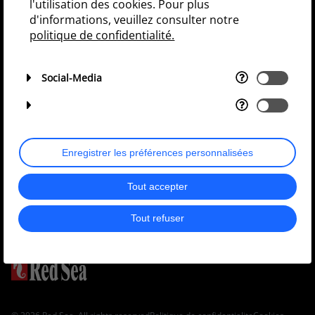
l'utilisation des cookies. Pour plus
d'informations, veuillez consulter notre
politique de confidentialité.
Continuer
Politique de confidentialite
Social-Media
Rejoignez
Enregistrer les préférences personnalisées
notre
36k
40K
groupe
103k
Tout accepter
Tout refuser