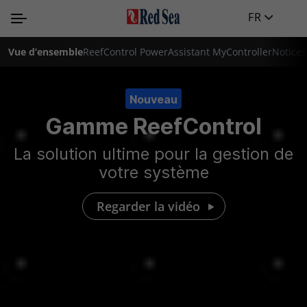
FR
Vue d’ensemble
ReefControl Power
Assistant MyController
Notices 
Nouveau
Gamme ReefControl
La solution ultime pour la gestion de
votre système
Regarder la vidéo