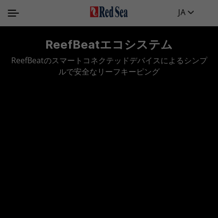
JA
新製品！
新製品！
新製品！
eefBeatエコシステム
4液構成のコンプリートリ
ReefLED G2シリー
毎日の給餌が結果を大き
よりパワフル、もっと成長、さらなる
ReefControl
REEFER G3シリーズ
REEFER
G3シリ
く変える！
本数と測定が減っても、変わらな
atのスマートコネクテッドデバイスによるシンプ
果！
ルで安全なリーフキーピング
ステムをコントロールする究極のソリュ
フル装備のプラグ&プレイ・リーフ
最大50％の循環効率が向上！
で85％のエネルギーを光から得ています。残りは餌
ーション
があります。そして、週に1〜2回ではなく、毎日給
、安定した成長と長期的な安定性の鍵となります。