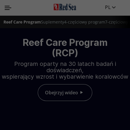
PL
Reef Care Program
Suplementy
4-częściowy program
7-częściowy
Reef Care Program
(RCP)
Program oparty na 30 latach badań i
doświadczeń,
wspierający wzrost i wybarwienie koralowców
Obejrzyj wideo