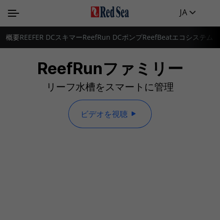
JA
概要
REEFER DCスキマー
ReefRun DCポンプ
ReefBeatエコシステム
ReefRunファミリー
リーフ水槽をスマートに管理
ビデオを視聴