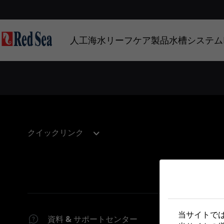
人工海水
リーフケア製品
水槽システム
クイックリンク
当サイトで
資料 & サポートセンター