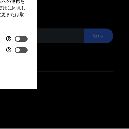
Sへの連携を
ます！
使用に同意し
変更または取
。
続ける
ライバシーポリシー