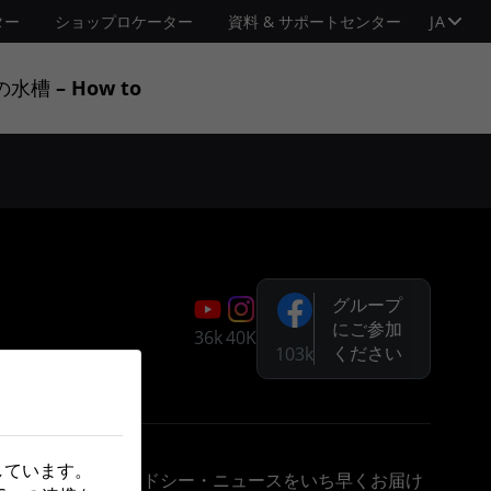
ター
ショップロケーター
資料 & サポートセンター
JA
水槽 – How to
グループ
にご参加
36k
40K
ください
103k
しています。
登録頂くと、レッドシー・ニュースをいち早くお届け