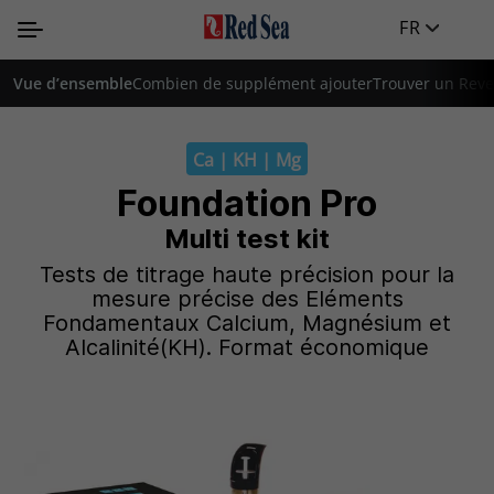
FR
Vue d’ensemble
Combien de supplément ajouter
Trouver un Rev
Ca | KH | Mg
Foundation Pro
Multi test kit
Tests de titrage haute précision pour la
mesure précise des Eléments
Fondamentaux Calcium, Magnésium et
Alcalinité(KH). Format économique