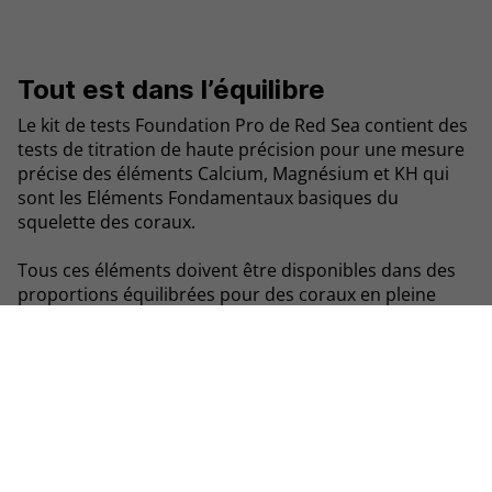
Tout est dans l’équilibre
Le kit de tests Foundation Pro de Red Sea contient des
tests de titration de haute précision pour une mesure
précise des éléments Calcium, Magnésium et KH qui
sont les Eléments Fondamentaux basiques du
squelette des coraux.
Tous ces éléments doivent être disponibles dans des
proportions équilibrées pour des coraux en pleine
croissance et en bonne santé.
Le kit de tests Foundation Pro de Red Sea permet un
dosage précis des suppléments
Reef Foundation
. C’est
une partie du
Reef Care Program
.
Le kit comprend :