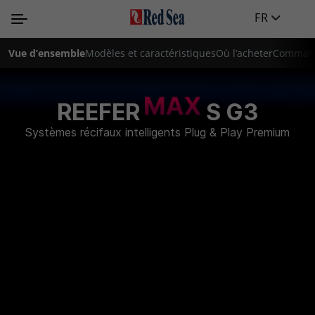
FR
Vue d’ensemble
Modèles et caractéristiques
Où l’acheter
Command
REEFER
S G3
Systèmes récifaux intelligents Plug & Play Premium